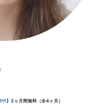
！
集
‼︎
‼︎
】
2ヶ月間無料（全4ヶ月）