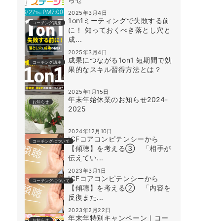
2025年3月4日
1on1ミーティングで失敗する前
コーチング講座
に！ 知っておくべき落とし穴と
成...
2025年3月4日
成果につながる1on1 短期間で効
コーチング講座
果的なスキル習得方法とは？
2025年1月15日
年末年始休業のお知らせ2024-
お知らせ
2025
2024年12月10日
ICFコアコンピテンシーから
コーチングについて
【傾聴】を考える③ 「相手が
伝えてい...
2023年3月1日
ICFコアコンピテンシーから
コーチングについて
【傾聴】を考える② 「内容を
反復また...
2023年2月22日
年末年特別キャンペーン｜コー
お知らせ